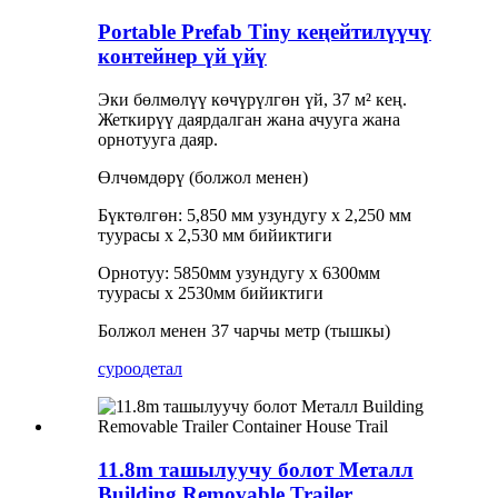
Portable Prefab Tiny кеңейтилүүчү
контейнер үй үйү
Эки бөлмөлүү көчүрүлгөн үй, 37 м² кең.
Жеткирүү даярдалган жана ачууга жана
орнотууга даяр.
Өлчөмдөрү (болжол менен)
Бүктөлгөн: 5,850 мм узундугу x 2,250 мм
туурасы x 2,530 мм бийиктиги
Орнотуу: 5850мм узундугу x 6300мм
туурасы x 2530мм бийиктиги
Болжол менен 37 чарчы метр (тышкы)
суроо
детал
11.8m ташылуучу болот Металл
Building Removable Trailer