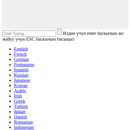
Издөө үчүн enter баскычын же
жабуу үчүн ESC баскычын басыңыз
English
French
German
Portuguese
Spanish
Russian
Japanese
Korean
Arabic
Irish
Greek
Turkish
Italian
Danish
Romanian
Indonesian