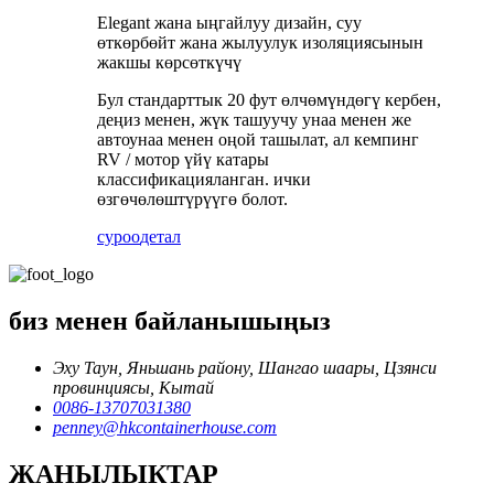
Elegant жана ыңгайлуу дизайн, суу
өткөрбөйт жана жылуулук изоляциясынын
жакшы көрсөткүчү
Бул стандарттык 20 фут өлчөмүндөгү кербен,
деңиз менен, жүк ташуучу унаа менен же
автоунаа менен оңой ташылат, ал кемпинг
RV / мотор үйү катары
классификацияланган. ички
өзгөчөлөштүрүүгө болот.
суроо
детал
биз менен байланышыңыз
Эху Таун, Яньшань району, Шангао шаары, Цзянси
провинциясы, Кытай
0086-13707031380
penney@hkcontainerhouse.com
ЖАНЫЛЫКТАР