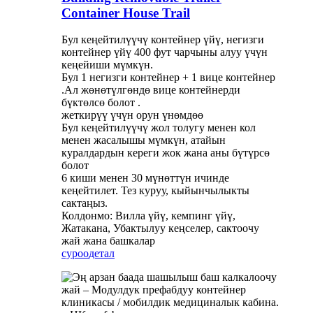
Container House Trail
Бул кеңейтилүүчү контейнер үйү, негизги
контейнер үйү 400 фут чарчыны алуу үчүн
кеңейиши мүмкүн.
Бул 1 негизги контейнер + 1 вице контейнер
.Ал жөнөтүлгөндө вице контейнерди
бүктөлсө болот .
жеткирүү үчүн орун үнөмдөө
Бул кеңейтилүүчү жол толугу менен кол
менен жасалышы мүмкүн, атайын
куралдардын кереги жок жана аны бүтүрсө
болот
6 киши менен 30 мүнөттүн ичинде
кеңейтилет. Тез куруу, кыйынчылыкты
сактаңыз.
Колдонмо: Вилла үйү, кемпинг үйү,
Жатакана, Убактылуу кеңселер, сактоочу
жай жана башкалар
суроо
детал