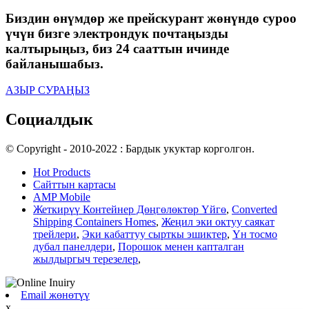
Биздин өнүмдөр же прейскурант жөнүндө суроо
үчүн бизге электрондук почтаңызды
калтырыңыз, биз 24 сааттын ичинде
байланышабыз.
АЗЫР СУРАҢЫЗ
Социалдык
© Copyright - 2010-2022 : Бардык укуктар корголгон.
Hot Products
Сайттын картасы
AMP Mobile
Жеткирүү Контейнер Дөңгөлөктөр Үйгө
,
Converted
Shipping Containers Homes
,
Жеңил эки октуу саякат
трейлери
,
Эки кабаттуу сырткы эшиктер
,
Үн тосмо
дубал панелдери
,
Порошок менен капталган
жылдыргыч терезелер
,
Email жөнөтүү
x