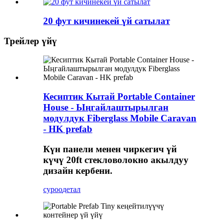
20 фут кичинекей үй сатылат
Трейлер үйү
Кесиптик Кытай Portable Container
House - Ыңгайлаштырылган
модулдук Fiberglass Mobile Caravan
- HK prefab
Күн панели менен чиркегич үй
күчү 20ft стекловолокно акылдуу
дизайн кербени.
суроо
детал