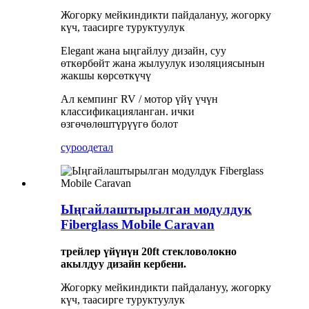
Жогорку мейкиндикти пайдалануу, жогорку
күч, таасирге туруктуулук
Elegant жана ыңгайлуу дизайн, суу
өткөрбөйт жана жылуулук изоляциясынын
жакшы көрсөткүчү
Ал кемпинг RV / мотор үйү үчүн
классификацияланган. ички
өзгөчөлөштүрүүгө болот
суроо
детал
Ыңгайлаштырылган модулдук
Fiberglass Mobile Caravan
трейлер үйүнүн 20ft стекловолокно
акылдуу дизайн кербени.
Жогорку мейкиндикти пайдалануу, жогорку
күч, таасирге туруктуулук