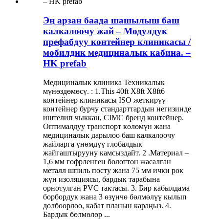
Эң арзан баада шашылыш баш
калкалоочу жай – Модулдук
префабдуу контейнер клиникасы /
мобилдик медициналык кабина. –
HK prefab
Медициналык клиника Техникалык
мүнөздөмөсү. : 1.This 40ft X8ft X8ft6
контейнер клиникасы ISO жеткирүү
контейнер бурчу стандарттардын негизинде
иштелип чыккан, CIMC бренд контейнер.
Оптималдуу транспорт көлөмүн жана
медициналык дарылоо баш калкалоочу
жайларга үнөмдүү глобалдык
жайгаштырууну камсыздайт. 2 .Материал –
1,6 мм гофрленген болоттон жасалган
металл шпиль посту жана 75 мм ички рок
жүн изоляциясы, бардык тарабына
орнотулган PVC тактасы. 3. Бир кабылдама
борбордук жана 3 өзүнчө бөлмөлүү кылып
долбоорлоо, кабат планын караңыз. 4.
Бардык бөлмөлөр ...