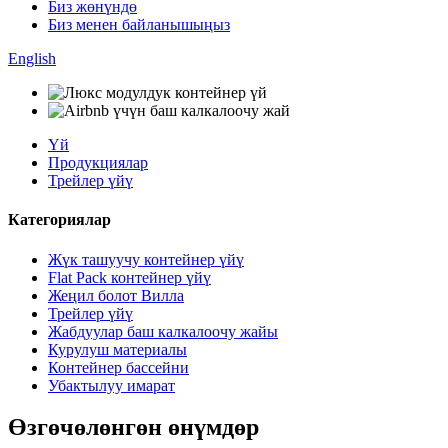
Биз жөнүндө
Биз менен байланышыңыз
English
Үй
Продукциялар
Трейлер үйү
Категориялар
Жүк ташуучу контейнер үйү
Flat Pack контейнер үйү
Жеңил болот Вилла
Трейлер үйү
Жабдуулар баш калкалоочу жайы
Курулуш материалы
Контейнер бассейни
Убактылуу имарат
Өзгөчөлөнгөн өнүмдөр