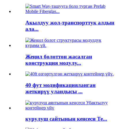
Акылдуу жол-транспорттук алдын
ала...
Жеңил болоттон жасалган
конструкция модулу...
40 фут модификацияланган
жеткирүү уландысы ...
курулуш сайтынын кеңсеси Те...