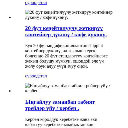
суроо
детал
20 фут кеңейтилүүчү жеткирүү
контейнер дүкөнү / кофе дүкөнү.
Бул 20 фут модификацияланган shippint
контейнер дүкөнү, ал жылыш керек
болгондо 20 фут стандарттуу контейнерге
жакын болушу мүмкүн, ошондой эле үч
жолу орун алуу үчүн ачуу оңой.
суроо
детал
Ыңгайлуу заманбап табият
трейлер үйү / кербен .
Кербен королдук керебетке жана эки
кабаттуу керебетке ылайыкташкан.