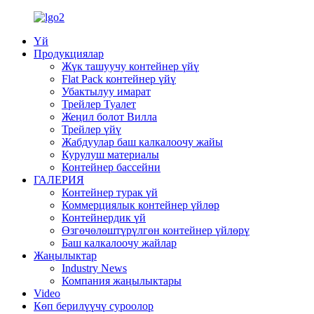
Үй
Продукциялар
Жүк ташуучу контейнер үйү
Flat Pack контейнер үйү
Убактылуу имарат
Трейлер Туалет
Жеңил болот Вилла
Трейлер үйү
Жабдуулар баш калкалоочу жайы
Курулуш материалы
Контейнер бассейни
ГАЛЕРИЯ
Контейнер турак үй
Коммерциялык контейнер үйлөр
Контейнердик үй
Өзгөчөлөштүрүлгөн контейнер үйлөрү
Баш калкалоочу жайлар
Жаңылыктар
Industry News
Компания жаңылыктары
Video
Көп берилүүчү суроолор